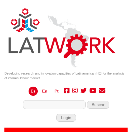
Developing research and innovation capacities of Latinamerican HEI for the analysis
of informal labour market
Es
En
Pt
Buscar
Login